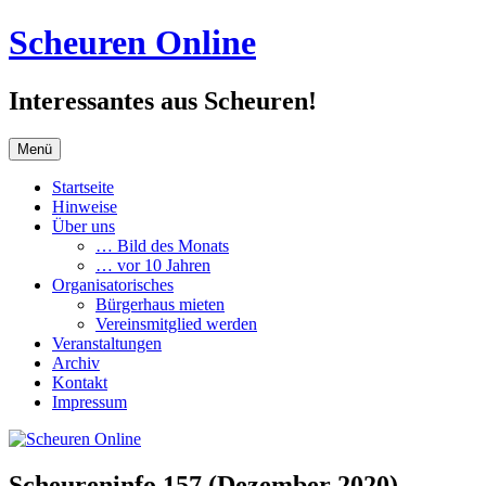
Zum
Scheuren Online
Inhalt
springen
Interessantes aus Scheuren!
Menü
Startseite
Hinweise
Über uns
… Bild des Monats
… vor 10 Jahren
Organisatorisches
Bürgerhaus mieten
Vereinsmitglied werden
Veranstaltungen
Archiv
Kontakt
Impressum
Scheureninfo 157 (Dezember 2020)