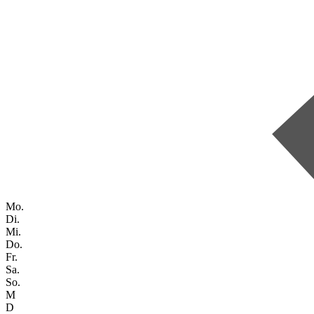
Mo.
Di.
Mi.
Do.
Fr.
Sa.
So.
M
D