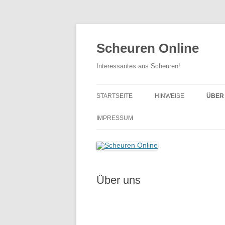
Zum
Inhalt
springen
Scheuren Online
Interessantes aus Scheuren!
STARTSEITE
HINWEISE
ÜBER
… BI
IMPRESSUM
… VO
Über uns