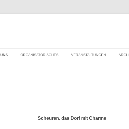
 UNS
ORGANISATORISCHES
VERANSTALTUNGEN
ARCH
LD DES MONATS
BÜRGERHAUS MIETEN
R 10 JAHREN
VEREINSMITGLIED WERDEN
Scheuren, das Dorf mit Charme