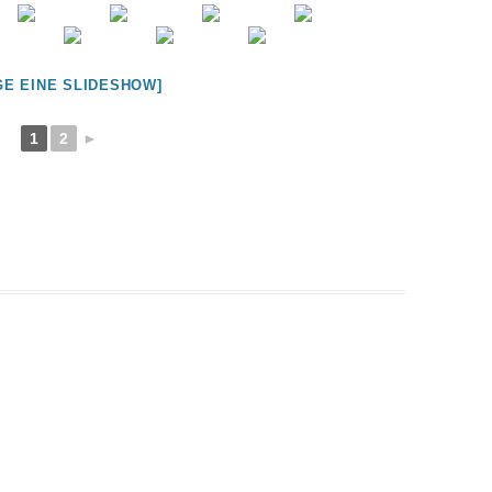
GE EINE SLIDESHOW]
1
2
►