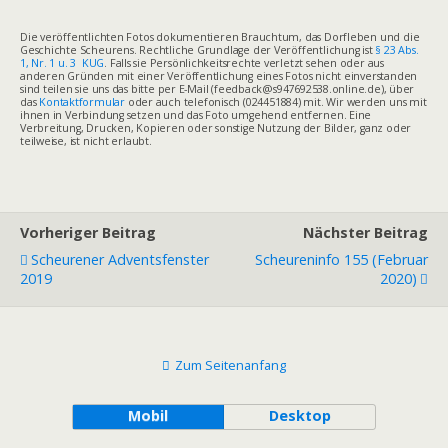
Die veröffentlichten Fotos dokumentieren Brauchtum, das Dorfleben und die
Geschichte Scheurens. Rechtliche Grundlage der Veröffentlichung ist
§ 23 Abs.
1, Nr. 1 u. 3 KUG
. Falls sie Persönlichkeitsrechte verletzt sehen oder aus
anderen Gründen mit einer Veröffentlichung eines Fotos nicht einverstanden
sind teilen sie uns das bitte per E-Mail (feedback@s947692538.online.de), über
das
Kontaktformular
oder auch telefonisch (024451884) mit. Wir werden uns mit
ihnen in Verbindung setzen und das Foto umgehend entfernen. Eine
Verbreitung, Drucken, Kopieren oder sonstige Nutzung der Bilder, ganz oder
teilweise, ist nicht erlaubt.
Vorheriger Beitrag
Nächster Beitrag
Scheurener Adventsfenster
Scheureninfo 155 (Februar
2019
2020)
Zum Seitenanfang
Mobil
Desktop