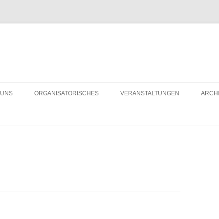
 UNS
ORGANISATORISCHES
VERANSTALTUNGEN
ARCH
LD DES MONATS
BÜRGERHAUS MIETEN
R 10 JAHREN
VEREINSMITGLIED WERDEN