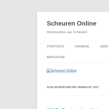
Zum
Inhalt
springen
Scheuren Online
Interessantes aus Scheuren!
STARTSEITE
HINWEISE
ÜBER
… BI
IMPRESSUM
… VO
SCHLAGWORTARCHIV:
MAINACHT 2017