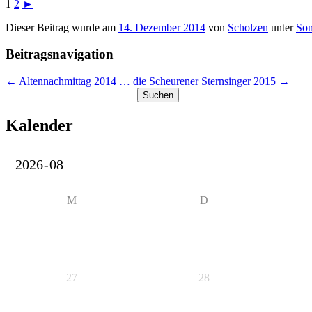
1
2
►
Dieser Beitrag wurde am
14. Dezember 2014
von
Scholzen
unter
Son
Beitragsnavigation
←
Altennachmittag 2014
… die Scheurener Sternsinger 2015
→
Suchen
nach:
Kalender
M
D
27
28