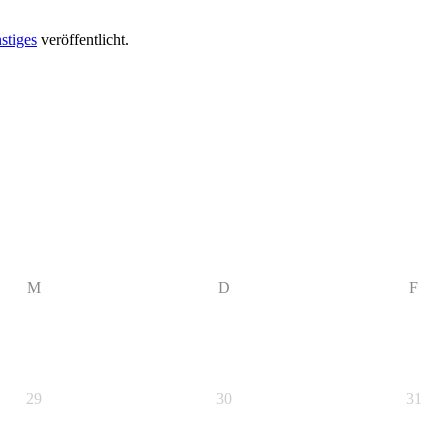
stiges
veröffentlicht.
M
D
F
29
30
31