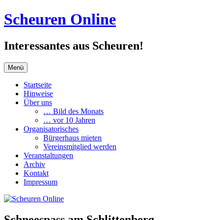
Zum
Scheuren Online
Inhalt
springen
Interessantes aus Scheuren!
Menü
Startseite
Hinweise
Über uns
… Bild des Monats
… vor 10 Jahren
Organisatorisches
Bürgerhaus mieten
Vereinsmitglied werden
Veranstaltungen
Archiv
Kontakt
Impressum
Schneespass am Schlittenberg