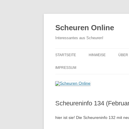
Zum
Inhalt
springen
Scheuren Online
Interessantes aus Scheuren!
STARTSEITE
HINWEISE
ÜBER
… BI
IMPRESSUM
… VO
Scheureninfo 134 (Februa
hier ist sie! Die Scheureninfo 132 mit n