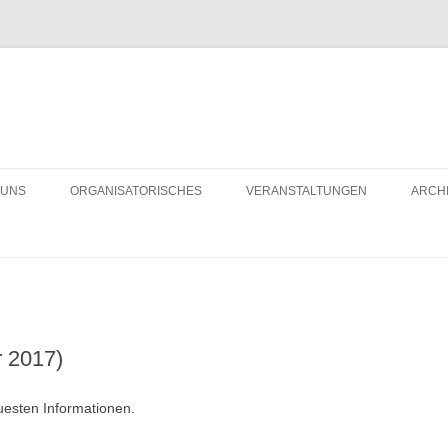
 UNS
ORGANISATORISCHES
VERANSTALTUNGEN
ARCH
LD DES MONATS
BÜRGERHAUS MIETEN
R 10 JAHREN
VEREINSMITGLIED WERDEN
r 2017)
euesten Informationen.