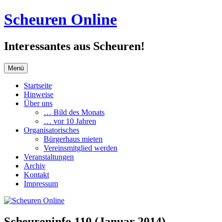
Zum
Scheuren Online
Inhalt
springen
Interessantes aus Scheuren!
Menü
Startseite
Hinweise
Über uns
… Bild des Monats
… vor 10 Jahren
Organisatorisches
Bürgerhaus mieten
Vereinsmitglied werden
Veranstaltungen
Archiv
Kontakt
Impressum
Scheureninfo 110 (Januar 2014)