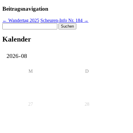
Beitragsnavigation
←
Wandertag 2025
Scheuren-Info Nr. 184
→
Suchen
nach:
Kalender
M
D
27
28