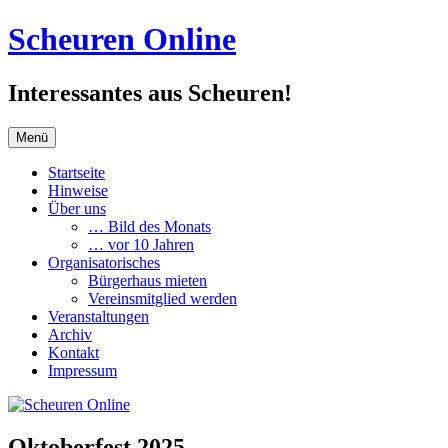
Zum
Scheuren Online
Inhalt
springen
Interessantes aus Scheuren!
Menü
Startseite
Hinweise
Über uns
… Bild des Monats
… vor 10 Jahren
Organisatorisches
Bürgerhaus mieten
Vereinsmitglied werden
Veranstaltungen
Archiv
Kontakt
Impressum
Oktoberfest 2025