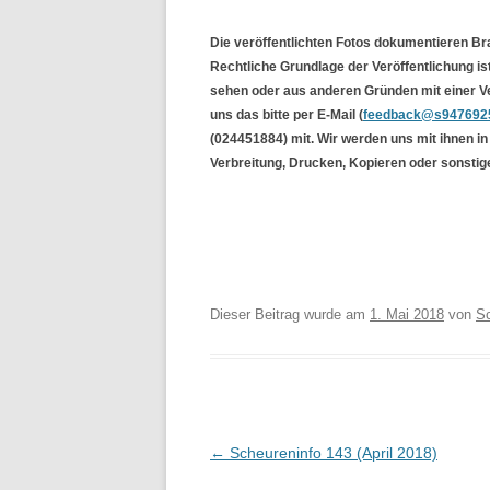
Die veröffentlichten Fotos dokumentieren B
Rechtliche Grundlage der Veröffentlichung ist
sehen oder aus anderen Gründen mit einer Ver
uns das bitte per E-Mail (
feedback@s9476925
(024451884) mit. Wir werden uns mit ihnen i
Verbreitung, Drucken, Kopieren oder sonstige 
Dieser Beitrag wurde am
1. Mai 2018
von
S
Beitragsnavigation
←
Scheureninfo 143 (April 2018)