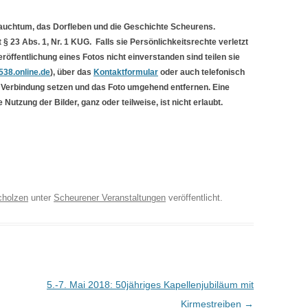
rauchtum, das Dorfleben und die Geschichte Scheurens.
 § 23 Abs. 1, Nr. 1 KUG. Falls sie Persönlichkeitsrechte verletzt
öffentlichung eines Fotos nicht einverstanden sind teilen sie
38.online.de
), über das
Kontaktformular
oder auch telefonisch
n Verbindung setzen und das Foto umgehend entfernen. Eine
Nutzung der Bilder, ganz oder teilweise, ist nicht erlaubt.
cholzen
unter
Scheurener Veranstaltungen
veröffentlicht.
5.-7. Mai 2018: 50jähriges Kapellenjubiläum mit
Kirmestreiben
→