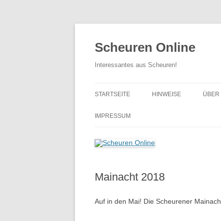
Zum
Inhalt
springen
Scheuren Online
Interessantes aus Scheuren!
STARTSEITE
HINWEISE
ÜBER
… BI
IMPRESSUM
… VO
Mainacht 2018
Auf in den Mai! Die Scheurener Mainach