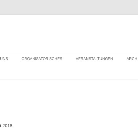
 UNS
ORGANISATORISCHES
VERANSTALTUNGEN
ARCH
LD DES MONATS
BÜRGERHAUS MIETEN
R 10 JAHREN
VEREINSMITGLIED WERDEN
t 2018.