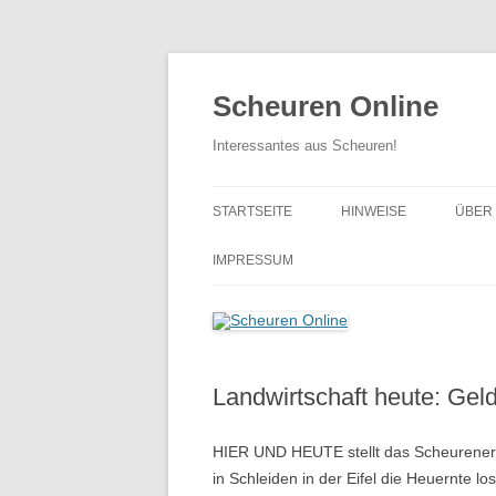
Zum
Inhalt
springen
Scheuren Online
Interessantes aus Scheuren!
STARTSEITE
HINWEISE
ÜBER
… BI
IMPRESSUM
… VO
Landwirtschaft heute: Gel
HIER UND HEUTE stellt das Scheurener
in Schleiden in der Eifel die Heuernte l