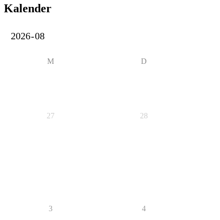
Kalender
M
D
27
28
3
4