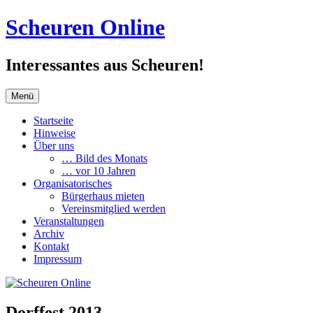
Zum
Scheuren Online
Inhalt
springen
Interessantes aus Scheuren!
Menü
Startseite
Hinweise
Über uns
… Bild des Monats
… vor 10 Jahren
Organisatorisches
Bürgerhaus mieten
Vereinsmitglied werden
Veranstaltungen
Archiv
Kontakt
Impressum
Dorffest 2013