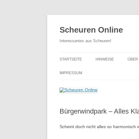
Zum
Inhalt
springen
Scheuren Online
Interessantes aus Scheuren!
STARTSEITE
HINWEISE
ÜBER
… BI
IMPRESSUM
… VO
Bürgerwindpark – Alles Kl
Scheint doch nicht alles so harmonisch 