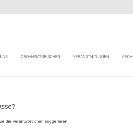
 UNS
ORGANISATORISCHES
VERANSTALTUNGEN
ARCH
LD DES MONATS
BÜRGERHAUS MIETEN
R 10 JAHREN
VEREINSMITGLIED WERDEN
asse?
wie die Verantwortlichen suggerieren.